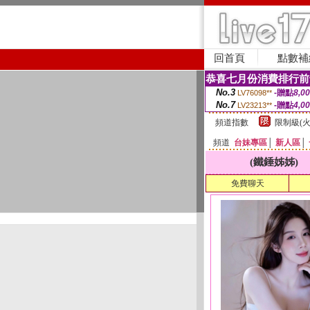
回首頁
點數補
恭喜七月份消費排行前
No.3
-贈點
8,0
LV76098**
No.7
-贈點
4,0
LV23213**
頻道指數
限制級(火
頻道
台妹專區
│
新人區
│
(鐵錘姊姊)
免費聊天