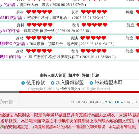
y
的評論：
胸口碎大石，厲害
( 2026-06-25 16:07:49 )
身材
表演
態度
o1101
的評論：
很完美性格好，非常配合～
( 2026-06-21 23:34:10 )
身材
表演
態度
yfei
的評論：
非常完美 值得一試
( 2026-06-20 02:22:48 )
身材
表演
態度
星那井G
的評論：
頂級顏值，頂級配合，超級爽
( 2026-06-18 01:31:07 )
身材
表演
態度
好硬11
的評論：
牛逼 不敷衍性格好 以後就找你了
( 2026-06-11 23:58:10 )
主持人個人首頁
|
相片本
|
評價
|
記錄
使用條款
加入賺錢聯盟
賺錢聯盟專區
Copyright © 2026 By
情色視訊交友
All Rights Reserved.
分級辦法'為限制級，限定為年滿
18
歲且已具有完整行為能力之網友，未滿
18
歲
及各項條款。為防範未滿
18
歲之未成年網友瀏覽網路上限制級內容的圖文資訊，
服務
的安裝與設定。
(為還給愛護本站的網友一個純淨的聊天環境，本站設有管理員)