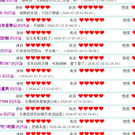
英雄
的評論：
身材好，可&amp;#29233;;性感，夯！
( 2026-07-31 00:13:06 )
身材
表演
態度
r
的評論：
很棒的女孩，11自己體會
( 2026-07-30 01:05:42 )
身材
表演
態度
首亦是青山
的評論：
不錯喲
( 2026-07-22 01:06:01 )
身材
表演
態度
吧好粗
的評論：
沒注意看沒點了
( 2026-07-17 02:19:27 )
身材
表演
態度
的評論：
不舍奈何兜里kk，平台唯一。
( 2026-07-16 15:36:49 )
身材
表演
態度
V587
的評論：
非常好的主播，性格很棒，愛了愛了
( 2026-07-16 02:24:34 )
身材
表演
態度
多
的評論：
( 2026-07-15 21:21:25 )
身材
表演
態度
天處男
的評論：
( 2026-07-13 22:02:07 )
身材
表演
態度
7584
的評論：
主播很美還會讀心術
( 2026-07-13 21:33:44 )
身材
表演
態度
bs
的評論：
主播很漂亮好聊天表演認真
( 2026-07-02 02:34:43 )
身材
表演
態度
忙?吃辣
的評論：
意猶未盡
( 2026-06-26 23:38:50 )
身材
表演
態度