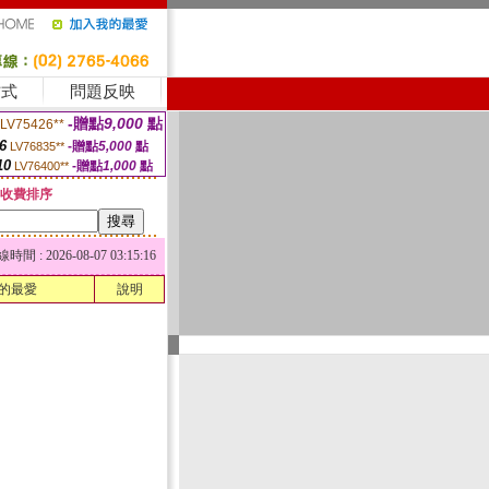
方式
問題反映
-贈點
9,000
點
LV75426**
6
-贈點
5,000
點
LV76835**
10
-贈點
1,000
點
LV76400**
收費排序
 : 2026-08-07 03:15:16
的最愛
說明