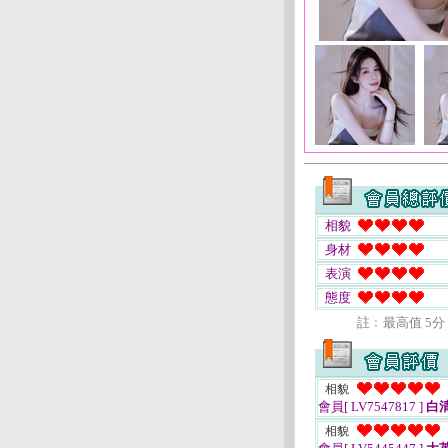
相貌
身材
表演
態度
註﹕最高值 5分
相貌
會員[ LV7547817 ]
白
相貌