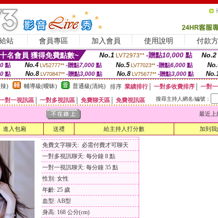
給站
會員專區
加入會員
使用說明
付款
十名會員 獲得免費點數~
No.1
-贈點
10,000
點
No.2
LV72973**
No.4
No.5
No.
00
點
-贈點
7,000
點
-贈點
6,000
點
LV52777**
LV77023**
No.8
No.8
No.
00
點
-贈點
3,000
點
-贈點
3,000
點
LV70847**
LV75677**
辣)
輔導級(曖昧)
普通級(清純)
排序
業績排行
│
一對多收費排序
│
一對一
搜尋主持人網名/編號：
一對一視訊區
│
一對多視訊區
│
免費聊天區
│
免費視訊區
最近上線時間
進入包廂
送禮
給主持人打分數
加到我
免費文字聊天: 必需付費才可聊天
一對多視訊聊天: 每分鐘 8 點
一對一視訊聊天: 每分鐘 35 點
性別: 女性
年齡: 25 歲
血型: AB型
身高: 168 公分(cm)